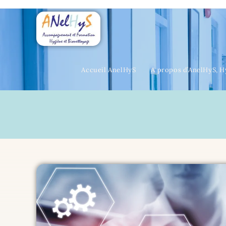
Accueil AnelHyS
A propos d’AnelHyS, H