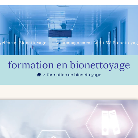
ygiène et Bionettoyage
Accompagnement Audit 5M Bionettoyag
formation en bionettoyage
>
formation en bionettoyage